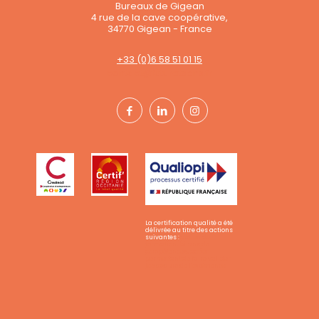
Bureaux de Gigean
4 rue de la cave coopérative,
34770 Gigean - France
+33 (0)6 58 51 01 15
contact@futuretsens.fr
La certification qualité a été
délivrée au titre des actions
suivantes :
action de
formation, bilans de
compétences, action
permettant de faire valider
les acquis de l'expérience