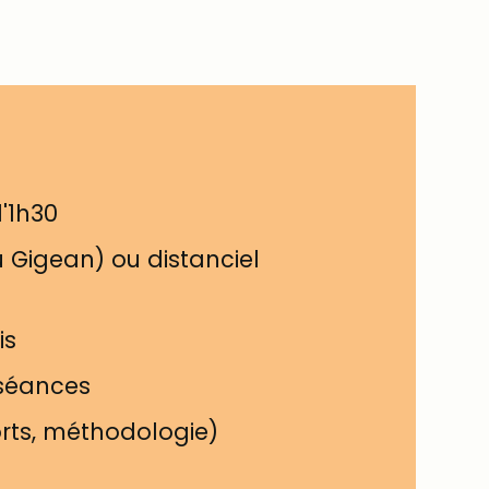
d'1h30
u Gigean) ou distanciel
is
 séances
orts, méthodologie)