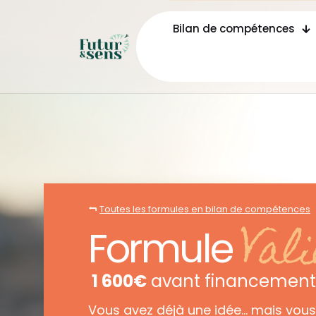
Bilan de compétences
Toutes les formules en bilan de compétences
Val
Formule
1 600€
avant financement C
Vous avez déjà une idée… mais vous 