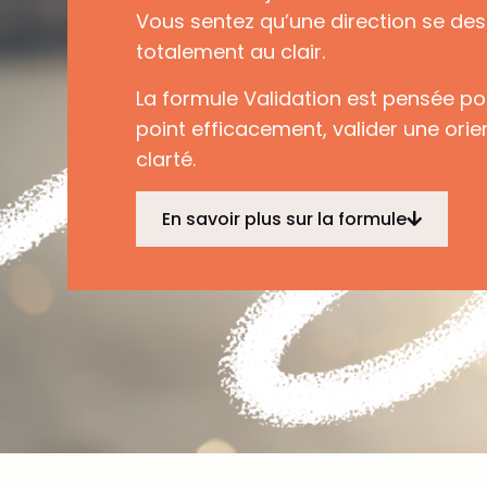
Vous sentez qu’une direction se des
totalement au clair.
La formule Validation est pensée po
point efficacement, valider une ori
clarté.
En savoir plus sur la formule