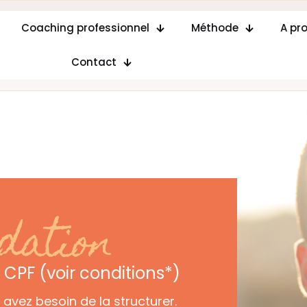
Coaching professionnel
Méthode
A pr
Contact
idation
PF (voir conditions*)
avez besoin de la structurer.