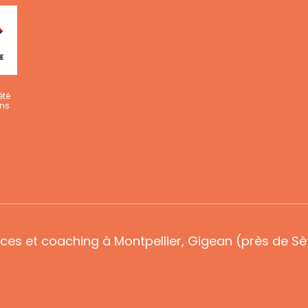
été
ons
mation,
action
r les
ces et coaching à Montpellier, Gigean (près de Sèt
Mentions légales
Politique de confidentialité