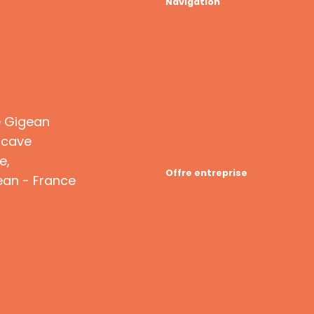
Navigation
Bilan de compétences
Coaching professionnel
Méthode
e Gigean
A propos
 cave
e,
Offre entreprise
an - France
Les accompagnements en
entreprise