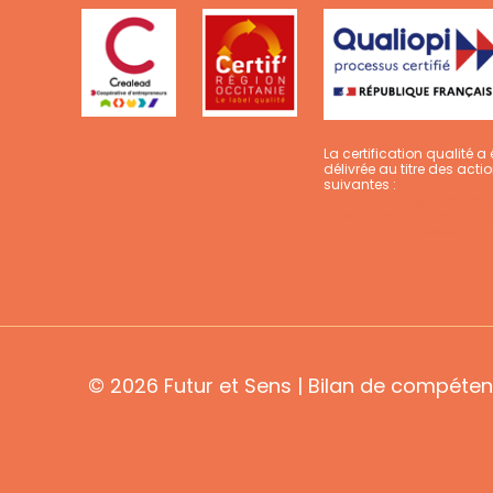
La certification qualité a 
délivrée au titre des acti
suivantes :
action de for
bilans de compétences, 
permettant de faire valide
acquis de l'expérience
© 2026 Futur et Sens | Bilan de compéten