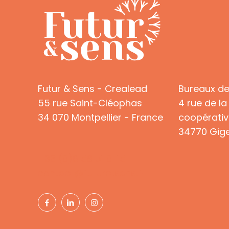
Futur & Sens - Crealead
Bureaux d
55 rue Saint-Cléophas
4 rue de la
34 070 Montpellier - France
coopérativ
34770 Gige
+33 (0)6 58 51 01 15
contact@futuretsens.fr