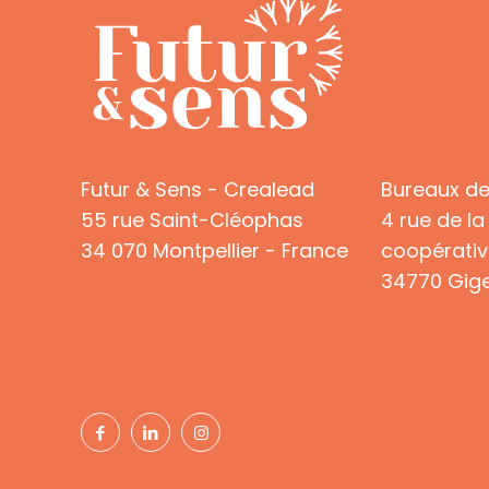
Futur & Sens - Crealead
Bureaux d
55 rue Saint-Cléophas
4 rue de la
34 070 Montpellier - France
coopérativ
34770 Gige
+33 (0)6 58 51 01 15
contact@futuretsens.fr