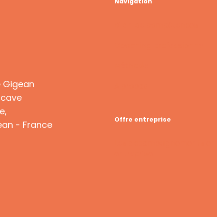
Navigation
Bilan de compétences
Coaching professionnel
Méthode
e Gigean
A propos
 cave
e,
Offre entreprise
an - France
Les accompagnements en
entreprise