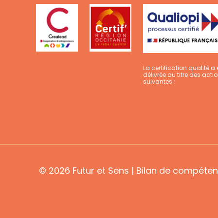
La certification qualité a 
délivrée au titre des acti
suivantes :
action de for
bilans de compétences, 
permettant de faire valide
acquis de l'expérience
© 2026 Futur et Sens | Bilan de compéten