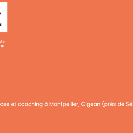
été
ons
mation,
action
r les
ces et coaching à Montpellier, Gigean (près de Sèt
Mentions légales
Politique de confidentialité